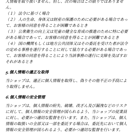
人情報を取り扱いません。但し、次の場合はこの限りではありませ
ん。
（１） 法令に基づく場合
（２） 人の生命、身体又は財産の保護のために必要がある場合であっ
て、お客様の同意を得ることが困難であるとき
（３） 公衆衛生の向上又は児童の健全な育成の推進のために特に必要
がある場合であって、お客様の同意を得ることが困難であるとき
（４） 国の機関もしくは地方公共団体又はその委託を受けた者が法令
の定める事務を遂行することに対して協力する必要がある場合であっ
て、お客様の同意を得ることにより当該事務の遂行に支障を及ぼすお
それがあるとき
5. 個人情報の適正な取得
当ショップは、適正に個人情報を取得し、偽りその他不正の手段によ
り取得しません。
6. 個人情報の安全管理
当ショップは、個人情報の紛失、破壊、改ざん及び漏洩などのリスク
に対して、個人情報の安全管理が図られるよう、当ショップの従業員
に対し、必要かつ適切な監督を行います。また、当ショップは、個人
情報の取扱いの全部又は一部を委託する場合は、委託先において個人
情報の安全管理が図られるよう、必要かつ適切な監督を行います。