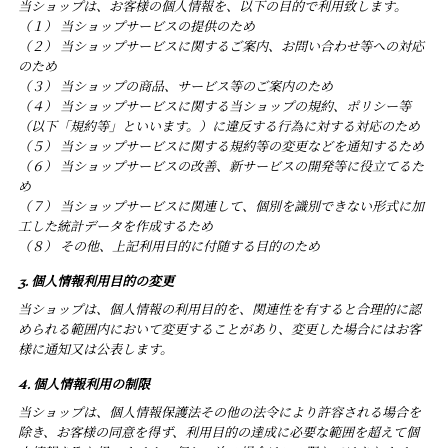
当ショップは、お客様の個人情報を、以下の目的で利用致します。
（１） 当ショップサービスの提供のため
（２） 当ショップサービスに関するご案内、お問い合わせ等への対応
のため
（３） 当ショップの商品、サービス等のご案内のため
（４） 当ショップサービスに関する当ショップの規約、ポリシー等
（以下「規約等」といいます。）に違反する行為に対する対応のため
（５） 当ショップサービスに関する規約等の変更などを通知するため
（６） 当ショップサービスの改善、新サービスの開発等に役立てるた
め
（７） 当ショップサービスに関連して、個別を識別できない形式に加
工した統計データを作成するため
（８） その他、上記利用目的に付随する目的のため
3. 個人情報利用目的の変更
当ショップは、個人情報の利用目的を、関連性を有すると合理的に認
められる範囲内において変更することがあり、変更した場合にはお客
様に通知又は公表します。
4. 個人情報利用の制限
当ショップは、個人情報保護法その他の法令により許容される場合を
除き、お客様の同意を得ず、利用目的の達成に必要な範囲を超えて個