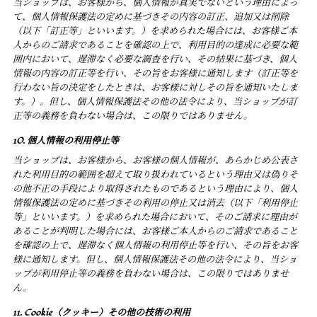
当ショップは、お客様から、個人情報が真実でないという理由によっ
て、個人情報保護法の定めに基づきその内容の訂正、追加又は削除
（以下「訂正等」といいます。）を求められた場合には、お客様ご本
人からのご請求であることを確認の上で、利用目的の達成に必要な範
囲内において、遅滞なく必要な調査を行い、その結果に基づき、個人
情報の内容の訂正等を行い、その旨をお客様に通知します（訂正等を
行わない旨の決定をしたときは、お客様に対しその旨を通知いたしま
す。）。但し、個人情報保護法その他の法令により、当ショップが訂
正等の義務を負わない場合は、この限りではありません。
10. 個人情報の利用停止等
当ショップは、お客様から、お客様の個人情報が、あらかじめ公表さ
れた利用目的の範囲を超えて取り扱われているという理由又は偽りそ
の他不正の手段により取得されたものであるという理由により、個人
情報保護法の定めに基づきその利用の停止又は消去（以下「利用停止
等」といいます。）を求められた場合において、そのご請求に理由が
あることが判明した場合には、お客様ご本人からのご請求であること
を確認の上で、遅滞なく個人情報の利用停止等を行い、その旨をお客
様に通知します。但し、個人情報保護法その他の法令により、当ショ
ップが利用停止等の義務を負わない場合は、この限りではありませ
ん。
11. Cookie（クッキー）その他の技術の利用