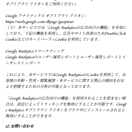
オプトアウト アドオンをご利用ください。
Google アナリティクス オプトアウト アドオン：
https://tools.google.com/dlpage/gaoptout
（３） 本サービスでは「Google Analyticsの広告向けの機能」を有効に
しており、下記の機能を利用し、広告やサイト改善のためDoubleClick
CookieなどのサードパーティCookieを利用しています。
Google Analyticsリマーケティング
Google Analyticsのユーザー属性レポートとユーザー属性レポートとイ
ンタレスト レポート
これにより、本サービスではGoogle AnalyticsのCookieを利用して、お
客様の年齢・性別・閲覧履歴・本サービスに関する関心の傾向をおお
よそ把握するための分析が可能となっております。
「Google Analyticsの広告向けの機能」を使用されることを望まない場
合は、設定によってトラッキングを無効にすることが可能です。Googl
e Analytics オプトアウト アドオンをブラウザにインストールされると
無効にすることができます。
12. お問い合わせ