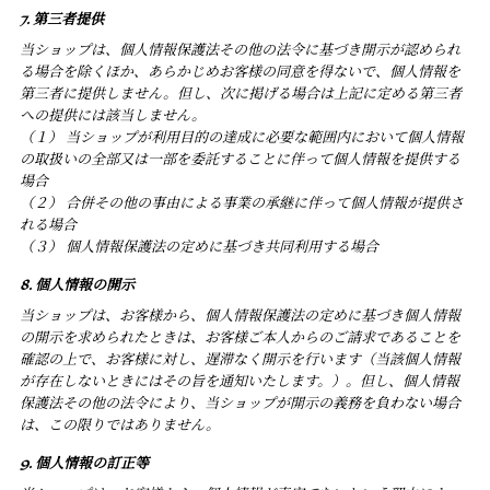
7. 第三者提供
当ショップは、個人情報保護法その他の法令に基づき開示が認められ
る場合を除くほか、あらかじめお客様の同意を得ないで、個人情報を
第三者に提供しません。但し、次に掲げる場合は上記に定める第三者
への提供には該当しません。
（１） 当ショップが利用目的の達成に必要な範囲内において個人情報
の取扱いの全部又は一部を委託することに伴って個人情報を提供する
場合
（２） 合併その他の事由による事業の承継に伴って個人情報が提供さ
れる場合
（３） 個人情報保護法の定めに基づき共同利用する場合
8. 個人情報の開示
当ショップは、お客様から、個人情報保護法の定めに基づき個人情報
の開示を求められたときは、お客様ご本人からのご請求であることを
確認の上で、お客様に対し、遅滞なく開示を行います（当該個人情報
が存在しないときにはその旨を通知いたします。）。但し、個人情報
保護法その他の法令により、当ショップが開示の義務を負わない場合
は、この限りではありません。
9. 個人情報の訂正等