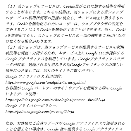
（１） 当ショップのサービスは、Cookie及びこれに類する技術を利用
することがあります。これらの技術は、当ショップによる当ショップ
のサービスの利用状況等の把握に役立ち、サービス向上に資するもの
です。Cookieを無効化されたいユーザーは、ウェブブラウザの設定を
変更することによりCookieを無効化することができます。但し、Cooki
eを無効化すると、当ショップのサービスの一部の機能をご利用いただ
けなくなる場合があります。
（２） 当ショップは、当ショップサービスが提供するサービスの利用
状況等を調査・分析するため、本サービス上に Google LLCが提供する
Google アナリティクスを利用しています。Googleアナリティクスでデ
ータが収集、処理される仕組みその他Googleアナリティクスの詳しい
情報につきましては、同社のサイトをご覧ください。
Google アナリティクス 利用規約：
https://www.google.com/analytics/terms/jp.html
お客様が Google パートナーのサイトやアプリを使用する際の Google
によるデータ使用：
https://policies.google.com/technologies/partner-sites?hl=ja
Google プライバシーポリシー：
https://policies.google.com/privacy?hl=ja
なお、お客様はご自身のデータが Google アナリティクスで使用される
ことを望まない場合は、Google 社の提供する Google アナリティクス